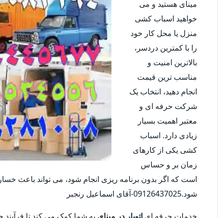
مینای هستید و می
خواهید اسباب کشی
منزل یا محل کار خود
را با کمترین دردسر،
بالاترین امنیت و
مناسب ترین قیمت
انجام دهید، انتخاب یک
شرکت حرفه ای و
معتبر اهمیت بسیار
زیادی دارد. اسباب
کشی یکی از کارهای
زمان بر و حساس
است که اگر بدون برنامه ریزی انجام شود، می تواند باعث خس
شود.09126437025-آقای اسماعیل رنجبر
خدمات حرفه ای
اتوبار در مینای
به شما کمک می کند تا فرآیند جا