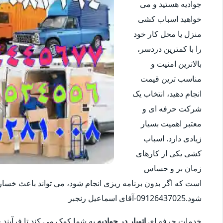
جوادیه هستید و می
خواهید اسباب کشی
منزل یا محل کار خود
را با کمترین دردسر،
بالاترین امنیت و
مناسب ترین قیمت
انجام دهید، انتخاب یک
شرکت حرفه ای و
معتبر اهمیت بسیار
زیادی دارد. اسباب
کشی یکی از کارهای
زمان بر و حساس
است که اگر بدون برنامه ریزی انجام شود، می تواند باعث خس
شود.09126437025-آقای اسماعیل رنجبر
خدمات حرفه ای
اتوبار در جوادیه
به شما کمک می کند تا فرآیند جا